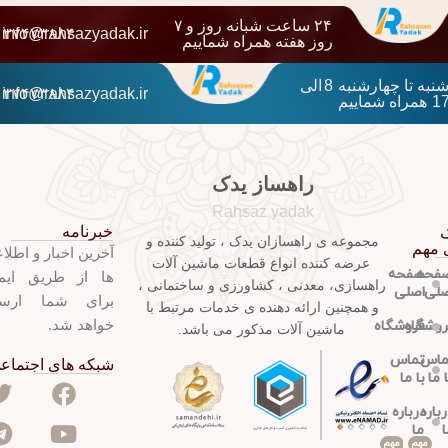
۲۴ ساعت شبانه روز و ۷
۱۳۷۴۷۳۸۸۴
info@rahsazyadak.ir
روز هفته همراه شماییم
شنبه تا چهارشنبه 8 الی
۱۳۷۴۷۳۸۸۴
info@rahsazyadak.ir
17 همراه شماییم
راهساز یدک
Rahsaz yadak
خبرنامه
ک
مجموعه ی راهسازان یدک ، تولید کننده و
 مهم
آخرین اخبار و اطلا
عرضه کننده انواع قطعات ماشین آلات
فحه
صفحه
ها از طریق ایم
راهسازی، معدنی ، کشاورزی و ساختمانی ،
صلی
اصلی
برای شما ارس
و همچنین ارائه دهنده ی خدمات مرتبط با
خواهد شد.
روشگاه
فروشگاه
ماشین آلات مذکور می باشد.
ماس
تماس
شبکه های اجتماع
ا ما
با ما
رباره
درباره
ا
ما
مهم
مهم