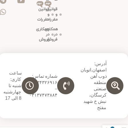
مهم
مهم
قوانین
قوانین
و
و
مقررات
مقررات
همکاری
همکاری
در
در
فروش
فروش
آدرس:
اصفهان.اتوبان
ساعت
ذوب آهن
شماره تماس:
کاری:
منطقه
۰۹۱۳۴۳۲۶۹۱۶
شنبه تا
صنعتی
–
چهارشنبه
کرسگان،
۰۳۱۳۷۴۷۳۸۸۴
8 الی 17
نبش خ شهید
مفتح