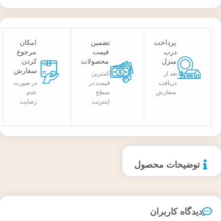
پرداخت
تضمین
امکان
درب
قیمت
مرجوع
منزل
محصولات
کردن
سفارش
بعد از
کمترین
دریافت
قیمت در
در صورت
سفارش
سطح
عدم
اینترنت
رضایت
توضیحات محصول
دیدگاه کاربران