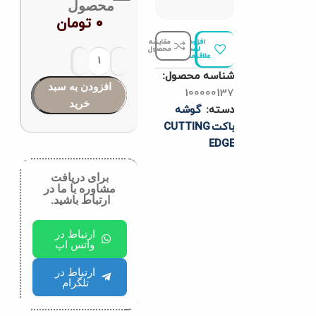
محصول
0
تومان
افزودن به
مقایسه
لیست
محصول
علاقه‌مندی‌ها
شناسه محصول:
افزودن به سبد
100000137
خرید
دسته:
گوشه
باکتCUTTING
EDGE
برای دریافت
مشاوره با ما در
ارتباط باشید.
ارتباط در
واتس اپ
ارتباط در
تلگرام