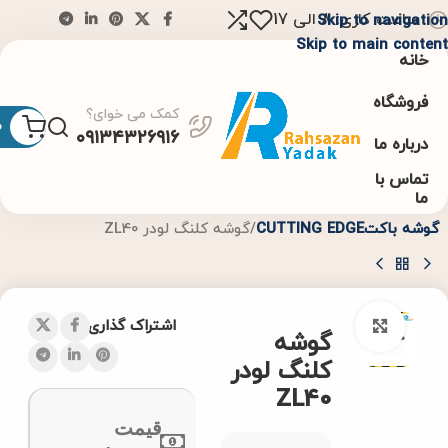
ساعت کاری: 8 الی 17
Skip to navigation
Skip to main content
خانه
فروشگاه
کمک می خوای؟
0
۰۹۱۳۴۳۲۶۹۱۶
درباره ما
تماس با
ما
خانه
باکت بیل مکانیکیEXCAVTOR BUCKET
گوشه باکتCUTTING EDGE
گوشه کلنگ لودر ZL40
اشتراک گذاری
Click to enlarge
گوشه
کلنگ لودر
ZL40
قیمت