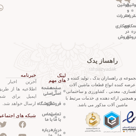
وانین
قوانین
و
قررات
مقررات
مکاری
همکاری
ر
در
روش
فروش
راهساز یدک
rahsazyadak
خبرنامه
لینک
جموعه ی راهسازان یدک ، تولید کننده و
های مهم
آخرین اخبار 
عرضه کننده انواع قطعات ماشین آلات
صفحه
صفحه
اطلاعیه ها از طری
هسازی، معدنی ، کشاورزی و ساختمانی
اصلی
اصلی
ایمیل برای شم
و همچنین ارائه دهنده ی خدمات مرتبط با
ارسال خواهد شد.
فروشگاه
فروشگاه
ماشین آلات مذکور می باشد.
تماس
تماس
شبکه های اجتماع
با ما
با ما
درباره
درباره
ما
ما