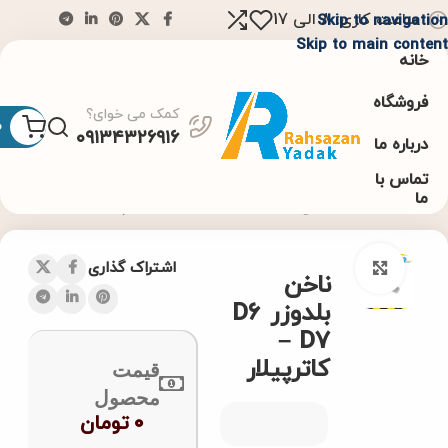
ساعت کاری: 8 الی 17
Skip to navigation
Skip to main content
خانه
فروشگاه
کمک می خوای؟
0
۰۹۱۳۴۳۲۶۹۱۶
درباره ما
تماس با
ما
خانه
بدون دسته‌بندی
ناخن بلدوزر D6 – D7 کاترپیلار
اشتراک گذاری
Click to enlarge
ناخن
بلدوزر D6
– D7
کاترپیلار
قیمت
محصول
0
تومان