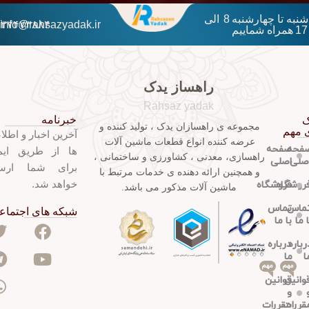
شنبه تا چهارشنبه 8 الی
۱۳۷۴۷۳۸۸۴
info@rahsazyadak.ir
17 همراه شماییم
راهساز یدک
Rahsaz yadak
خبرنامه
ک
مجموعه ی راهسازان یدک ، تولید کننده و
 مهم
آخرین اخبار و اطلا
عرضه کننده انواع قطعات ماشین آلات
فحه
صفحه
ها از طریق ایم
راهسازی، معدنی ، کشاورزی و ساختمانی ،
صلی
اصلی
برای شما ارس
و همچنین ارائه دهنده ی خدمات مرتبط با
خواهد شد.
روشگاه
فروشگاه
ماشین آلات مذکور می باشد.
ماس
تماس
شبکه های اجتماع
ا ما
با ما
رباره
درباره
ا
ما
مهم
مهم
وانین
قوانین
و
قررات
مقررات