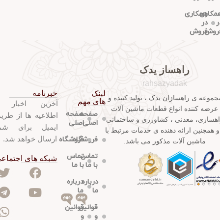
مکاری
همکاری
ر
در
روش
فروش
راهساز یدک
rahsazyadak
خبرنامه
لینک
جموعه ی راهسازان یدک ، تولید کننده و
های مهم
آخرین اخبار 
عرضه کننده انواع قطعات ماشین آلات
صفحه
صفحه
اطلاعیه ها از طری
هسازی، معدنی ، کشاورزی و ساختمانی
اصلی
اصلی
ایمیل برای شم
و همچنین ارائه دهنده ی خدمات مرتبط با
ارسال خواهد شد.
فروشگاه
فروشگاه
ماشین آلات مذکور می باشد.
تماس
تماس
شبکه های اجتماع
با ما
با ما
درباره
درباره
ما
ما
مهم
مهم
قوانین
قوانین
و
و