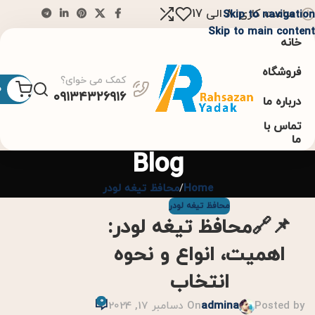
ساعت کاری: 8 الی 17
Skip to navigation
Skip to main content
خانه
فروشگاه
کمک می خوای؟
0
۰۹۱۳۴۳۲۶۹۱۶
درباره ما
تماس با
ما
Blog
Home
محافظ تیغه لودر
محافظ تیغه لودر
📌🔗محافظ تیغه لودر:
اهمیت، انواع و نحوه
انتخاب
0
Posted by
admina
On دسامبر 17, 2024