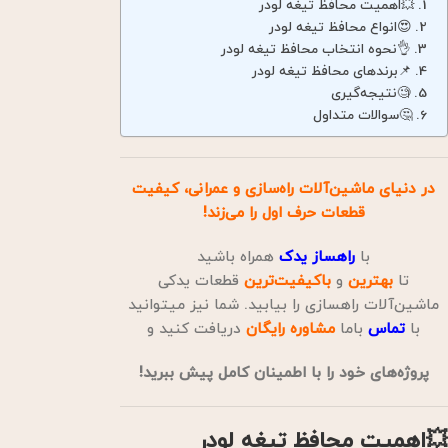
💥اهمیت محافظ تیغه لودر
😍انواع محافظ تیغه لودر
👌نحوه انتخاب محافظ تیغه لودر
📌برندهای محافظ تیغه لودر
🧐نتیجه‌گیری
🤔سوالات متداول
در دنیای ماشین‌آلات راه‌سازی و عمرانی، کیفیت
قطعات حرف اول را می‌زند!
با
راهساز یدک
همراه باشید
تا
بهترین
و
باکیفیت‌ترین
قطعات یدکی
ماشین‌آلات راهسازی را بیابید. شما نیز میتوانید
با
تماس
باما
مشاوره
رایگان
دریافت کنید و
پروژه‌های خود را با اطمینان کامل پیش ببرید!
💥اهمیت محافظ تیغه لودر