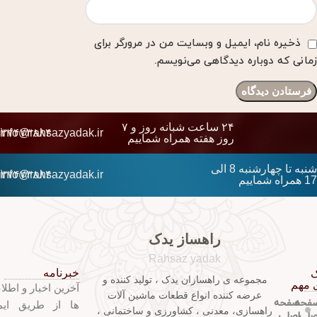
ذخیره نام، ایمیل و وبسایت من در مرورگر برای
زمانی که دوباره دیدگاهی می‌نویسم.
۲۴ ساعت شبانه روز و ۷
۱۳۷۴۷۳۸۸۴
info@rahsazyadak.ir
روز هفته همراه شماییم
شنبه تا چهارشنبه 8 الی
۱۳۷۴۷۳۸۸۴
info@rahsazyadak.ir
17 همراه شماییم
راهساز یدک
Rahsaz yadak
خبرنامه
ک
مجموعه ی راهسازان یدک ، تولید کننده و
 مهم
آخرین اخبار و اطلا
عرضه کننده انواع قطعات ماشین آلات
فحه
صفحه
ها از طریق ایم
راهسازی، معدنی ، کشاورزی و ساختمانی ،
صلی
اصلی