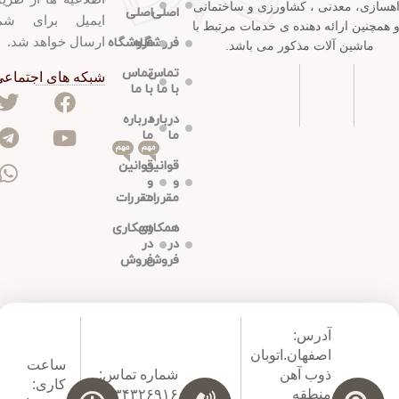
هسازی، معدنی ، کشاورزی و ساختمانی
اصلی
اصلی
ایمیل برای شم
و همچنین ارائه دهنده ی خدمات مرتبط با
ارسال خواهد شد.
فروشگاه
فروشگاه
ماشین آلات مذکور می باشد.
تماس
تماس
شبکه های اجتماع
با ما
با ما
درباره
درباره
ما
ما
مهم
مهم
قوانین
قوانین
و
و
مقررات
مقررات
همکاری
همکاری
در
در
فروش
فروش
آدرس:
اصفهان.اتوبان
ساعت
ذوب آهن
شماره تماس:
کاری:
منطقه
۰۹۱۳۴۳۲۶۹۱۶