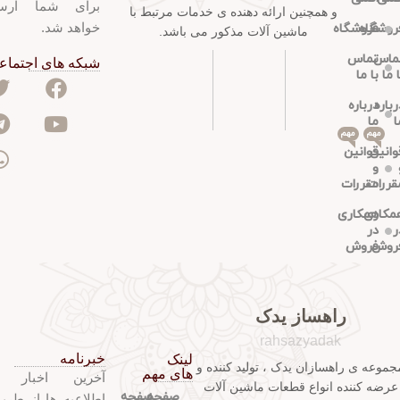
برای شما ارس
و همچنین ارائه دهنده ی خدمات مرتبط با
خواهد شد.
روشگاه
فروشگاه
ماشین آلات مذکور می باشد.
ماس
تماس
شبکه های اجتماع
ا ما
با ما
رباره
درباره
ا
ما
مهم
مهم
وانین
قوانین
و
قررات
مقررات
مکاری
همکاری
ر
در
روش
فروش
راهساز یدک
rahsazyadak
خبرنامه
لینک
جموعه ی راهسازان یدک ، تولید کننده و
های مهم
آخرین اخبار 
عرضه کننده انواع قطعات ماشین آلات
صفحه
صفحه
اطلاعیه ها از طری