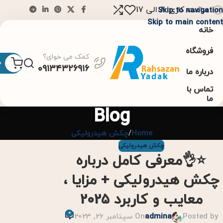
ساعت کاری: 8 الی 17
Skip to navigation
Skip to main content
خانه
فروشگاه
کمک می خوای؟
0
۰۹۱۳۴۳۲۶۹۱۶
درباره ما
تماس با
ما
Blog
Home
چکش هیدرولیکی
چکش هیدرولیکی
⭐👌معرفی کامل درباره
چکش هیدرولیکی + مزایا ،
معایب و کاربرد 2025
0
Posted by
admina
On سپتامبر 26, 2023