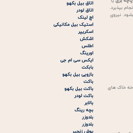
پاچه بزی
یا
اتاق بیل بکهو
جام بپذیرد.
اتاق لودر
شود. نیروی
اچ لینک
استیک بیل مکانیکی
اسکریپر
اشکش
اطلس
اورینگ
ایکس سی ام جی
بابکت
بازویی بیل بکهو
باکت
وخه خاک های
باکت بیل بکهو
باکت لودر
بالابر
بچه رینگ
بلدوزر
بلدوزر
بوش زنجیر