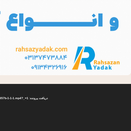
مایشگر
یدیو
دریافت پرونده: https://rahsazyadak.com/wp-content/uploads/2022/08/36c2aaf1-725a357b-1-1-1.mp4?_=1