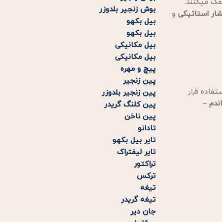
مک میکنند.
بوش زنجیر بلدوزر
ار استاتیکی
و
بیل بکهو
بیل بکهو
بیل مکانیکی
بیل مکانیکی
پیچ و مهره
پین زنجیر
تفاده قرار
پین زنجیر بلدوزر
ندم
–
پین کلنگ گریدر
پین ناخن
تادانو
تایر بیل بکهو
تایر لیفتراک
تراکتور
ترکس
تیغه
تیغه گریدر
جان دیر