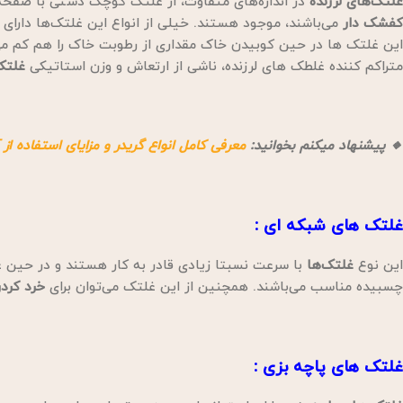
غلتک‌های لرزنده
در اندازه‌های متفاوت، از غلتک کوچک دستی با صفحه 
کفشک دار
می‌باشند، موجود هستند. خیلی از انواع این غلتک‌ها دارای ف
این غلتک ها در حین کوبیدن خاک مقداری از رطوبت خاک را هم کم می
متراکم کننده غلطک های لرزنده، ناشی از ارتعاش و وزن استاتیکی
غلتک
🔸 پیشنهاد میکنم بخوانید:
معرفی کامل انواع گریدر و مزایای استفاده از 
غلتک های شبکه ای
:
این نوع
غلتک‌ها
با سرعت نسبتا زیادی قادر به کار هستند و در حین 
چسبیده مناسب می‌باشند. همچنین از این غلتک می‌توان برای
خرد کرد
غلتک های پاچه بزی
: