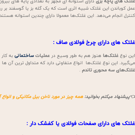
غلتک های پاچه بزی
دارای استوانه ای مجهز به تعدادی پایه های بیرون
عمل کوباندن این غلتک شبیه اثری است که یک گله بز یا گوسفند بر رو
کنترل انجام می‌دهد. این غلتک‌ها معمولا دارای چندین استوانه هستند
غلتک های دارای چرخ فولادی صاف
:
این نوع
غلتک‌ها
هنوز هم به طور وسیع در
عملیات
ساختمانی
به کار 
می‌گیرد. این نوع غلتک‌ها انواع متفاوتی دارد که متداول ترین آن ها عب
غلتک‌های سه محوری تاندم
.
👈پیشنهاد میکنم بخوانید:
همه چیز در مورد ناخن بیل مکانیکی و انواع 
غلتک های دارای صفحات فولادی
یا
کفشک دار
: