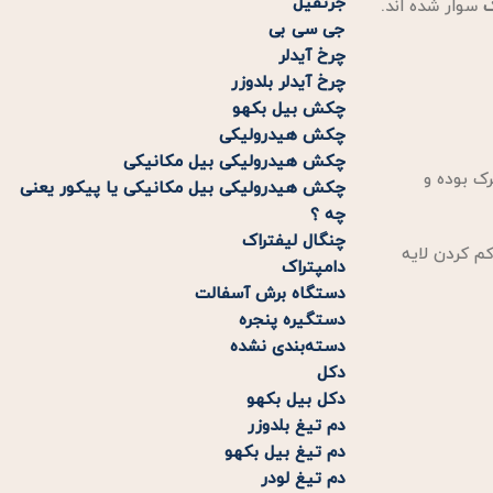
جرثقیل
ک
سوار شده اند.
جی سی بی
چرخ آیدلر
چرخ آیدلر بلدوزر
چکش بیل بکهو
چکش هیدرولیکی
چکش هیدرولیکی بیل مکانیکی
ک بوده و
چکش هیدرولیکی بیل مکانیکی یا پیکور یعنی
چه ؟
چنگال لیفتراک
م کردن لایه
دامپتراک
دستگاه برش آسفالت
دستگیره پنجره
دسته‌بندی نشده
دکل
دکل بیل بکهو
دم تیغ بلدوزر
دم تیغ بیل بکهو
دم تیغ لودر