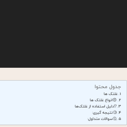
جدول محتوا
غلتک ها
😍انواع غلتک ها
⁉دلیل استفاده از غلتک‌ها
🧐نتیجه گیری:
🤔سوالات متداول: