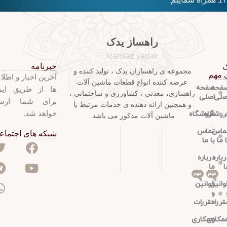
راهساز یدک
Rahsaz yadak
خبرنامه
ک
مجموعه ی راهسازان یدک ، تولید کننده و
 مهم
آخرین اخبار و اطلا
عرضه کننده انواع قطعات ماشین آلات
فحه
صفحه
ها از طریق ایم
راهسازی، معدنی ، کشاورزی و ساختمانی ،
صلی
اصلی
برای شما ارس
و همچنین ارائه دهنده ی خدمات مرتبط با
خواهد شد.
روشگاه
فروشگاه
ماشین آلات مذکور می باشد.
ماس
تماس
شبکه های اجتماع
ا ما
با ما
رباره
درباره
ا
ما
مهم
مهم
وانین
قوانین
و
قررات
مقررات
مکاری
همکاری