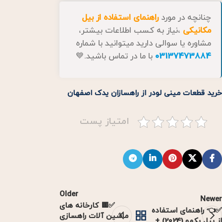
چنانچه در مورد
راهنمای استفاده از بیل
مکانیکی
،نیاز به کسب اطلاعات بیشتر،
مشاوره یا سوالی دارید میتوانید با شماره
03137473884
با ما در تماس باشید.💙
خرید قطعات مینی لودر از راهسازان یدک اصفهان
امتیاز پست
Older
Newer
✅🟨 کارخانه های
✅👈 راهنمای استفاده
ماشین آلات راهسازی
از بیل بکهو (2024) +