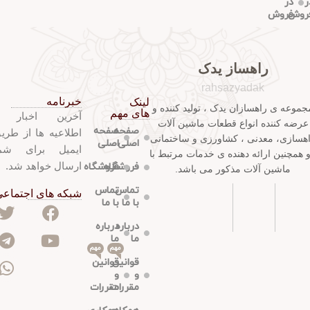
ر
در
روش
فروش
راهساز یدک
rahsazyadak
خبرنامه
لینک
جموعه ی راهسازان یدک ، تولید کننده و
های مهم
آخرین اخبار 
عرضه کننده انواع قطعات ماشین آلات
صفحه
صفحه
اطلاعیه ها از طری
هسازی، معدنی ، کشاورزی و ساختمانی
اصلی
اصلی
ایمیل برای شم
و همچنین ارائه دهنده ی خدمات مرتبط با
ارسال خواهد شد.
فروشگاه
فروشگاه
ماشین آلات مذکور می باشد.
تماس
تماس
شبکه های اجتماع
با ما
با ما
درباره
درباره
ما
ما
مهم
مهم
قوانین
قوانین
و
و
مقررات
مقررات