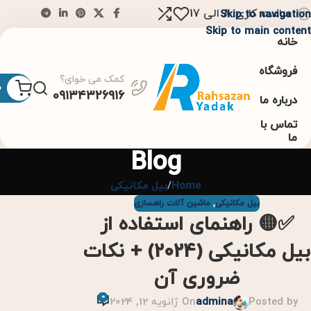
ساعت کاری: 8 الی 17
Skip to navigation
Skip to main content
خانه
فروشگاه
کمک می خوای؟
0
۰۹۱۳۴۳۲۶۹۱۶
درباره ما
تماس با
ما
Blog
Home
بیل مکانیکی
بیل مکانیکی
,
ماشین آلات راهسازی
✅🟡 راهنمای استفاده از
بیل مکانیکی (2024) + نکات
ضروری آن
0
Posted by
admina
On ژانویه 12, 2024