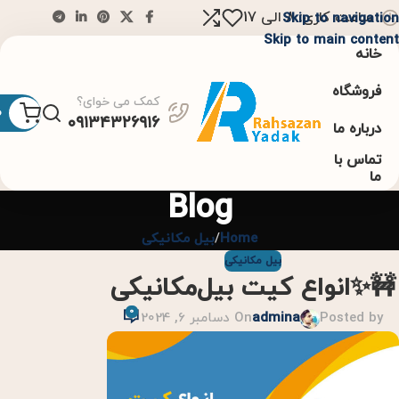
ساعت کاری: 8 الی 17
Skip to navigation
Skip to main content
خانه
فروشگاه
کمک می خوای؟
0
۰۹۱۳۴۳۲۶۹۱۶
درباره ما
تماس با
ما
Blog
Home
بیل مکانیکی
بیل مکانیکی
🚧✨انواع کیت بیل‌مکانیکی
0
Posted by
admina
On دسامبر 6, 2024