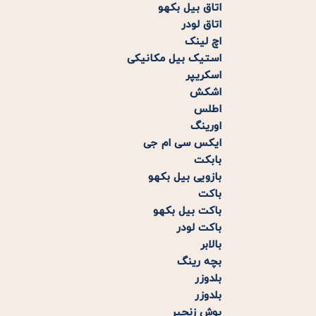
اتاق بیل بکهو
اتاق لودر
اچ لینک
استیک بیل مکانیکی
اسکریپر
اشکش
اطلس
اورینگ
ایکس سی ام جی
بابکت
بازویی بیل بکهو
باکت
باکت بیل بکهو
باکت لودر
بالابر
بچه رینگ
بلدوزر
بلدوزر
بوش زنجیر