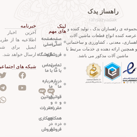
راهساز یدک
rahsazyadak
خبرنامه
لینک
جموعه ی راهسازان یدک ، تولید کننده و
های مهم
آخرین اخبار 
عرضه کننده انواع قطعات ماشین آلات
صفحه
صفحه
اطلاعیه ها از طری
هسازی، معدنی ، کشاورزی و ساختمانی
اصلی
اصلی
ایمیل برای شم
و همچنین ارائه دهنده ی خدمات مرتبط با
ارسال خواهد شد.
فروشگاه
فروشگاه
ماشین آلات مذکور می باشد.
تماس
تماس
شبکه های اجتماع
با ما
با ما
درباره
درباره
ما
ما
مهم
مهم
قوانین
قوانین
و
و
مقررات
مقررات
همکاری
همکاری
در
در
فروش
فروش