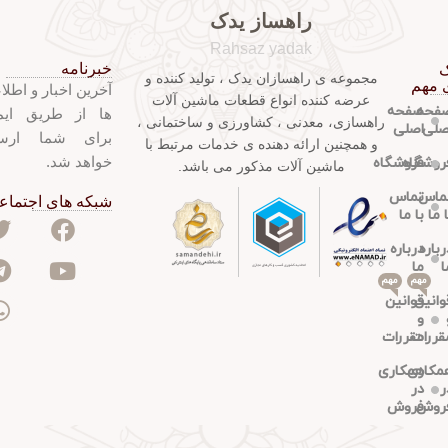
راهساز یدک
Rahsaz yadak
خبرنامه
ک
مجموعه ی راهسازان یدک ، تولید کننده و
 مهم
آخرین اخبار و اطلا
عرضه کننده انواع قطعات ماشین آلات
فحه
صفحه
ها از طریق ایم
راهسازی، معدنی ، کشاورزی و ساختمانی ،
صلی
اصلی
برای شما ارس
و همچنین ارائه دهنده ی خدمات مرتبط با
خواهد شد.
روشگاه
فروشگاه
ماشین آلات مذکور می باشد.
ماس
تماس
شبکه های اجتماع
ا ما
با ما
رباره
درباره
ا
ما
مهم
مهم
وانین
قوانین
و
قررات
مقررات
مکاری
همکاری
ر
در
روش
فروش