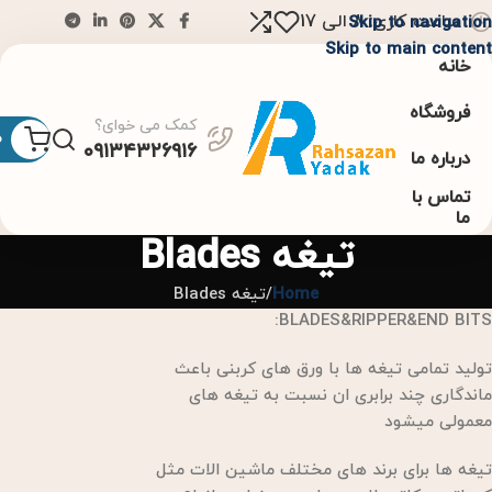
ساعت کاری: 8 الی 17
Skip to navigation
Skip to main content
خانه
فروشگاه
کمک می خوای؟
0
۰۹۱۳۴۳۲۶۹۱۶
درباره ما
تماس با
ما
تیغه Blades
Home
تیغه Blades
BLADES&RIPPER&END BITS:
تولید تمامی تیغه ها با ورق های کربنی باعث
ماندگاری چند برابری ان نسبت به تیغه های
معمولی میشود
تیغه ها برای برند های مختلف ماشین الات مثل